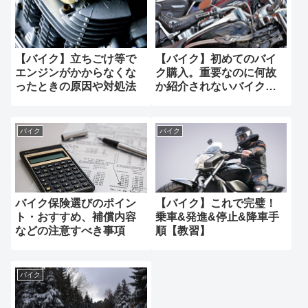
【バイク】立ちごけ等で
【バイク】初めてのバイ
エンジンがかからなくな
ク購入。重要なのに何故
ったときの原因や対処法
か紹介されないバイク選
びのポイント【必見】
バイク
バイク
バイク保険選びのポイン
【バイク】これで完璧！
ト・おすすめ、補償内容
乗車&発進&停止&降車手
などの注意すべき事項
順【教習】
バイク